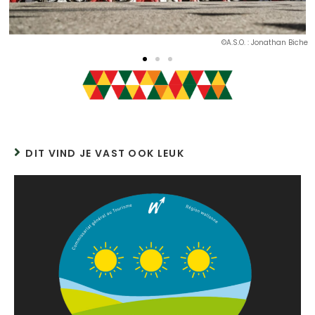
he
©A.S.O. : Aurelien Vialatte
DIT VIND JE VAST OOK LEUK