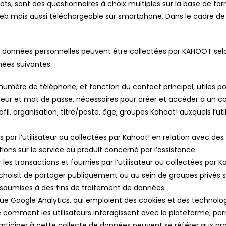
s, sont des questionnaires à choix multiples sur la base de form
eb mais aussi téléchargeable sur smartphone. Dans le cadre de la
de données personnelles peuvent être collectées par KAHOOT sel
nées suivantes:
uméro de téléphone, et fonction du contact principal, utiles pour
ateur et mot de passe, nécessaires pour créer et accéder à un 
ofil, organisation, titre/poste, âge, groupes Kahoot! auxquels l’uti
es par l’utilisateur ou collectées par Kahoot! en relation avec 
ns sur le service ou produit concerné par l’assistance.
 les transactions et fournies par l’utilisateur ou collectées par 
ur choisit de partager publiquement ou au sein de groupes priv
soumises à des fins de traitement de données.
s que Google Analytics, qui emploient des cookies et des technologi
re comment les utilisateurs interagissent avec la plateforme, pe
 participer à cette collecte de données peuvent se référer aux p