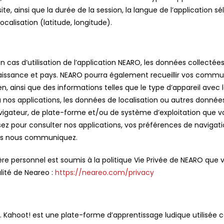
ite, ainsi que la durée de la session, la langue de l’application sé
calisation (latitude, longitude).
n cas d’utilisation de l’application NEARO, les données collectée
issance et pays. NEARO pourra également recueillir vos communic
 ainsi que des informations telles que le type d’appareil avec l
 à nos applications, les données de localisation ou autres donné
vigateur, de plate-forme et/ou de système d’exploitation que vou
lisez pour consulter nos applications, vos préférences de navigat
ous nous communiquez.
e personnel est soumis à la politique Vie Privée de NEARO que vo
alité de Neareo :
https://neareo.com/privacy
me. Kahoot! est une plate-forme d’apprentissage ludique utilisé