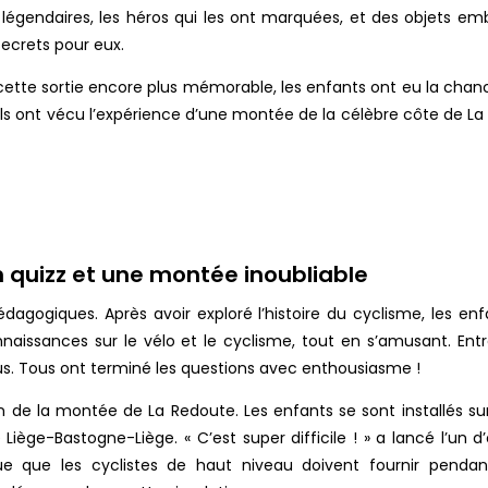
légendaires, les héros qui les ont marquées, et des objets e
secrets pour eux.
re cette sortie encore plus mémorable, les enfants ont eu la cha
, ils ont vécu l’expérience d’une montée de la célèbre côte de L
un quizz et une montée inoubliable
dagogiques. Après avoir exploré l’histoire du cyclisme, les enf
connaissances sur le vélo et le cyclisme, tout en s’amusant. En
ous. Tous ont terminé les questions avec enthousiasme !
e la montée de La Redoute. Les enfants se sont installés sur le
iège-Bastogne-Liège. « C’est super difficile ! » a lancé l’un d’
ique que les cyclistes de haut niveau doivent fournir pendant