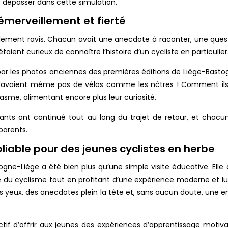
dépasser dans cette simulation.
 émerveillement et fierté
implement ravis. Chacun avait une anecdote à raconter, une ques
aient curieux de connaître l’histoire d’un cycliste en particulier
r les photos anciennes des premières éditions de Liège-Bastogn
 n’avaient même pas de vélos comme les nôtres ! Comment ils 
asme, alimentant encore plus leur curiosité.
ants ont continué tout au long du trajet de retour, et chacu
parents.
liable pour des jeunes cyclistes en herbe
gne-Liège a été bien plus qu’une simple visite éducative. Elle
 du cyclisme tout en profitant d’une expérience moderne et lu
es yeux, des anecdotes plein la tête et, sans aucun doute, une 
ctif d’offrir aux jeunes des expériences d’apprentissage motivant